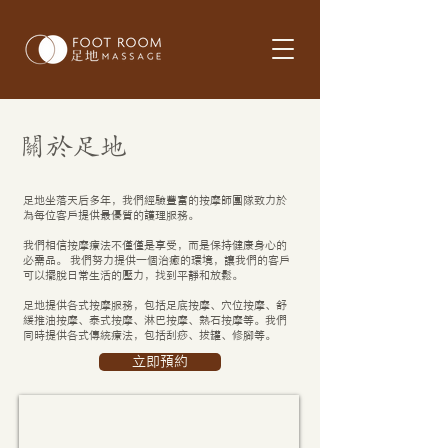
關於足地
​足地坐落天后多年，我們經驗豐富的按摩師團隊致力於
為每位客戶提供最優質的護理服務。
我們相信按摩療法不僅僅是享受，而是保持健康身心的
必需品。 我們努力提供一個治癒的環境，讓我們的客戶
可以擺脫日常生活的壓力，找到平靜和放鬆。
足地提供各式按摩服務，包括足底按摩、穴位按摩、舒
緩推油按摩、泰式按摩、淋巴按摩、熱石按摩等。我們
同時提供各式傳統療法，包括刮痧、拔罐、修腳等。
立即預約